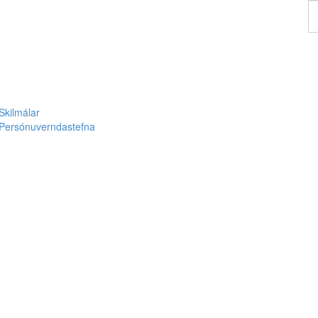
F
á
Skilmálar
Persónuverndastefna