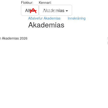
Flokkur:
Kennari:
Akademias
Allt
Akademias
Aðalvefur Akademias
Innskráning
Akademias
© Akademias 2026