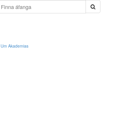
inna
fanga
Um Akademias